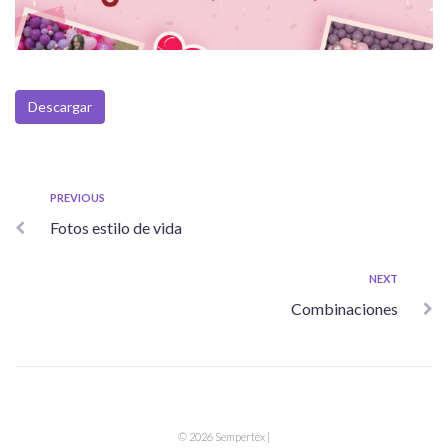
Descargar
Navegación
Previous
PREVIOUS
Fotos estilo de vida
de
entradas
Next
NEXT
Combinaciones
© 2026 Sempertex |